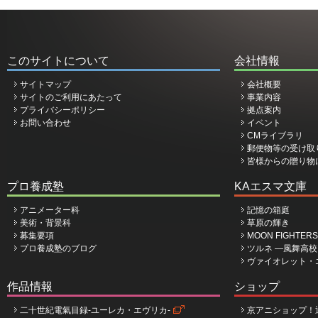
このサイトについて
会社情報
サイトマップ
会社概要
サイトのご利用にあたって
事業内容
プライバシーポリシー
拠点案内
お問い合わせ
イベント
CMライブラリ
郵便物等の受け取
皆様からの贈り物
プロ養成塾
KAエスマ文庫
アニメーター科
記憶の箱庭
美術・背景科
草原の輝き
募集要項
MOON FIGHTERS
プロ養成塾のブログ
ツルネ ―風舞高
ヴァイオレット・
作品情報
ショップ
二十世紀電氣目録-ユーレカ・エヴリカ-
京アニショップ！