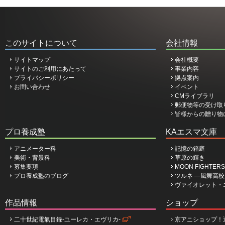
このサイトについて
会社情報
サイトマップ
会社概要
サイトのご利用にあたって
事業内容
プライバシーポリシー
拠点案内
お問い合わせ
イベント
CMライブラリ
郵便物等の受け取
皆様からの贈り物
プロ養成塾
KAエスマ文庫
アニメーター科
記憶の箱庭
美術・背景科
草原の輝き
募集要項
MOON FIGHTERS
プロ養成塾のブログ
ツルネ ―風舞高
ヴァイオレット・
作品情報
ショップ
二十世紀電氣目録-ユーレカ・エヴリカ-
京アニショップ！