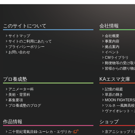
このサイトについて
会社情報
サイトマップ
会社概要
サイトのご利用にあたって
事業内容
プライバシーポリシー
拠点案内
お問い合わせ
イベント
CMライブラリ
郵便物等の受け取
皆様からの贈り物
プロ養成塾
KAエスマ文庫
アニメーター科
記憶の箱庭
美術・背景科
草原の輝き
募集要項
MOON FIGHTERS
プロ養成塾のブログ
ツルネ ―風舞高
ヴァイオレット・
作品情報
ショップ
二十世紀電氣目録-ユーレカ・エヴリカ-
京アニショップ！