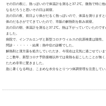
その日の夜に、熱っぽいので体温計を測ると37.2℃。微熱で特に
なるだろうと思いその日は就寝。
次の日の夜、前日より体がだるく熱っぽいので、体温を測りますとな
体のだるさがでてきていたので、市販の解熱剤を飲み就寝。
次の日の朝、体温計を測ると37.2℃。熱は下がっていていたので
ました。
病院で、インフルエンザと新型コロナウィルスの抗原検査は陰性。
問診・・・・・・結果：熱中症の診断でした。
解熱剤と漢方薬を処方していただき、今現在は元気に過ごせていま
ここ数年、新型コロナ予防接種以外では発熱を起こしたことが無く
たため非常に驚きました。
急に暑くなる時は、こまめな水分をとりつつ体調管理を注意してい