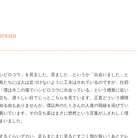
年07月15日
シビロコウ」を見ました。見ました…というか「出会いました」と
鳥たちには人は近づけないように工夫はされているのですが、仕切
「僕は今この場でハシビロコウに出会っている」という感覚に近い
立ち、凛々しい目でじっとこちらを見ています。正直どういう感情
知る由もありませんが、僕以外のたくさんの人達の視線を浴びてい
着いています。その立ち姿はまさに悠然という言葉がふさわしく僕
まいました。
するぐらいデカい。足もまじまじ見るとすごく指が長い！あとテレ