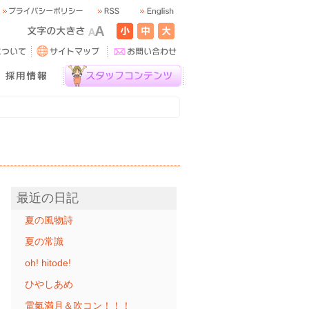
最近の日記
夏の風物詩
夏の常識
oh! hitode!
ひやしあめ
電氣満月＆吹コン！！！