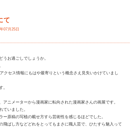
にて
4年07月25日
どうお過ごしでしょうか。
。
たアクセス情報にもはや最寄りという概念さえ見失いかけていまし
す。
、アニメーターから漫画家に転向された漫画家さんの画展です。
れていました。
ラー原稿の写植の載せ方すら芸術性を感じるほどでした。
の飛ばし方などどれをとってもまさに職人芸で、ひたすら魅入って