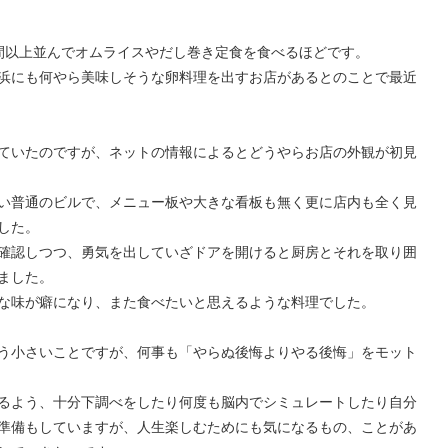
間以上並んでオムライスやだし巻き定食を食べるほどです。
浜にも何やら美味しそうな卵料理を出すお店があるとのことで最近
ていたのですが、ネットの情報によるとどうやらお店の外観が初見
い普通のビルで、メニュー板や大きな看板も無く更に店内も全く見
した。
確認しつつ、勇気を出していざドアを開けると厨房とそれを取り囲
ました。
な味が癖になり、また食べたいと思えるような料理でした。
う小さいことですが、何事も「やらぬ後悔よりやる後悔」をモット
るよう、十分下調べをしたり何度も脳内でシミュレートしたり自分
準備もしていますが、人生楽しむためにも気になるもの、ことがあ