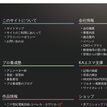
このサイトについて
会社情報
サイトマップ
会社概要
サイトのご利用にあたって
事業内容
プライバシーポリシー
拠点案内
お問い合わせ
イベント
CMライブラリ
郵便物等の受け取
皆様からの贈り物
プロ養成塾
KAエスマ文庫
アニメーター科
記憶の箱庭
美術・背景科
草原の輝き
募集要項
MOON FIGHTERS
プロ養成塾のブログ
ツルネ ―風舞高
ヴァイオレット・
作品情報
ショップ
二十世紀電氣目録-ユーレカ・エヴリカ-
京アニショップ！