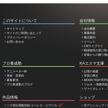
このサイトについて
会社情報
サイトマップ
会社概要
サイトのご利用にあたって
事業内容
プライバシーポリシー
拠点案内
お問い合わせ
イベント
CMライブラリ
郵便物等の受け取
皆様からの贈り物
プロ養成塾
KAエスマ文庫
アニメーター科
記憶の箱庭
美術・背景科
草原の輝き
募集要項
MOON FIGHTERS
プロ養成塾のブログ
ツルネ ―風舞高
ヴァイオレット・
作品情報
ショップ
二十世紀電氣目録-ユーレカ・エヴリカ-
京アニショップ！