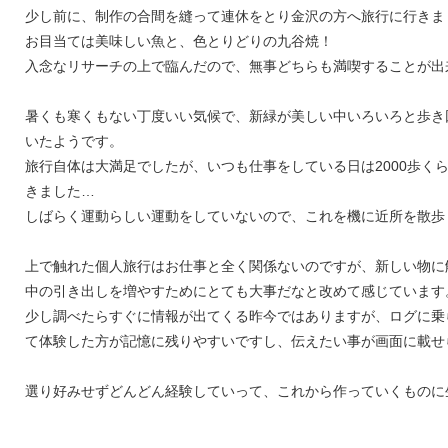
少し前に、制作の合間を縫って連休をとり金沢の方へ旅行に行きま
お目当ては美味しい魚と、色とりどりの九谷焼！
入念なリサーチの上で臨んだので、無事どちらも満喫することが出
暑くも寒くもない丁度いい気候で、新緑が美しい中いろいろと歩き回
いたようです。
旅行自体は大満足でしたが、いつも仕事をしている日は2000歩く
きました…
しばらく運動らしい運動をしていないので、これを機に近所を散歩
上で触れた個人旅行はお仕事と全く関係ないのですが、新しい物に
中の引き出しを増やすためにとても大事だなと改めて感じています
少し調べたらすぐに情報が出てくる昨今ではありますが、ログに乗
て体験した方が記憶に残りやすいですし、伝えたい事が画面に載せ
選り好みせずどんどん経験していって、これから作っていくものに