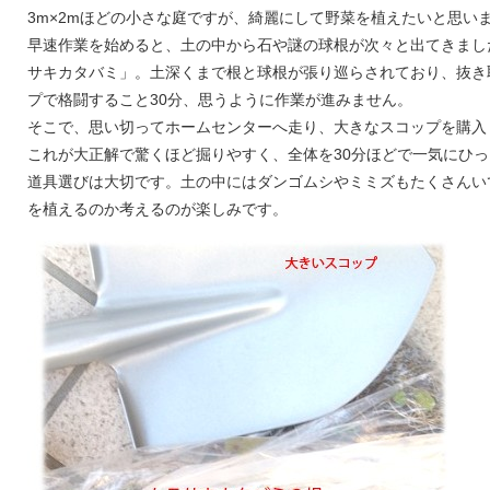
3m×2mほどの小さな庭ですが、綺麗にして野菜を植えたいと思い
早速作業を始めると、土の中から石や謎の球根が次々と出てきまし
サキカタバミ」。土深くまで根と球根が張り巡らされており、抜き
プで格闘すること30分、思うように作業が進みません。
そこで、思い切ってホームセンターへ走り、大きなスコップを購入
これが大正解で驚くほど掘りやすく、全体を30分ほどで一気にひ
道具選びは大切です。土の中にはダンゴムシやミミズもたくさんい
を植えるのか考えるのが楽しみです。