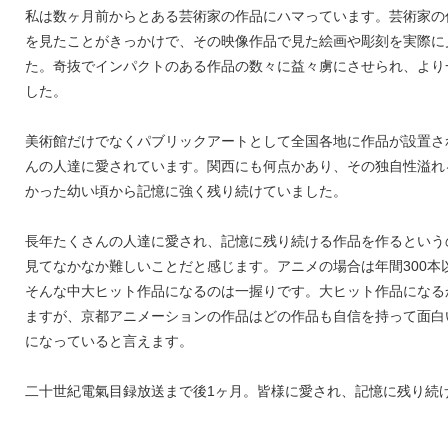
私は数ヶ月前からとある芸術家の作品にハマっています。芸術家の
を見たことがきっかけで、その映像作品で見た絵画や彫刻を実際に
た。奇抜でインパクトのある作品の数々に益々虜にさせられ、より
した。
美術館だけでなくパブリックアートとして全国各地に作品が設置さ
んの人達に愛されています。関西にも何点かあり、その独自性溢れ
かった幼い頃から記憶に強く残り続けていました。
長年たくさんの人達に愛され、記憶に残り続ける作品を作るという
見てなかなか難しいことだと感じます。アニメの場合は年間300本
そんな中大ヒット作品になるのは一握りです。大ヒット作品になる
ますが、京都アニメーションの作品はどの作品も自信を持って面白
になっていると言えます。
二十世紀電氣目録放送まで後1ヶ月。皆様に愛され、記憶に残り続