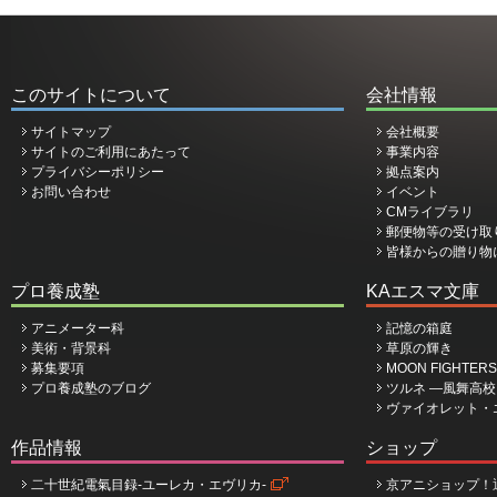
このサイトについて
会社情報
サイトマップ
会社概要
サイトのご利用にあたって
事業内容
プライバシーポリシー
拠点案内
お問い合わせ
イベント
CMライブラリ
郵便物等の受け取
皆様からの贈り物
プロ養成塾
KAエスマ文庫
アニメーター科
記憶の箱庭
美術・背景科
草原の輝き
募集要項
MOON FIGHTERS
プロ養成塾のブログ
ツルネ ―風舞高
ヴァイオレット・
作品情報
ショップ
二十世紀電氣目録-ユーレカ・エヴリカ-
京アニショップ！