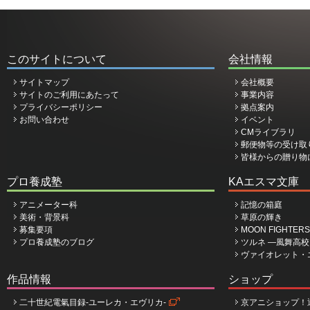
このサイトについて
会社情報
サイトマップ
会社概要
サイトのご利用にあたって
事業内容
プライバシーポリシー
拠点案内
お問い合わせ
イベント
CMライブラリ
郵便物等の受け取
皆様からの贈り物
プロ養成塾
KAエスマ文庫
アニメーター科
記憶の箱庭
美術・背景科
草原の輝き
募集要項
MOON FIGHTERS
プロ養成塾のブログ
ツルネ ―風舞高
ヴァイオレット・
作品情報
ショップ
二十世紀電氣目録-ユーレカ・エヴリカ-
京アニショップ！