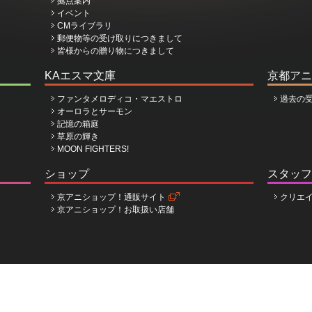
拠点案内
イベント
CMライブラリ
郵便物等の受け取りにつきまして
皆様からの贈り物につきまして
KAエスマ文庫
京都アニ
ファンタメロディコ・マエストロ
過去の
オーロラとサーモン
記憶の箱庭
草原の輝き
MOON FIGHTERS!
ショップ
スタッフ
京アニショップ！通販サイト
クリエ
京アニショップ！お取扱い店舗
ョン