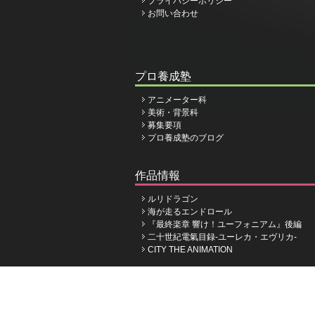
プライバシーポリシー
お問い合わせ
プロ養成塾
アニメーター科
美術・背景科
募集要項
プロ養成塾のブログ
作品情報
ルリドラゴン
海が走るエンドロール
『最終楽章 響け！ユーフォニアム』後編
二十世紀電氣目録-ユーレカ・エヴリカ-
CITY THE ANIMATION
株式会社京都アニメーシ
©Kyoto Animation Co.,Ltd.