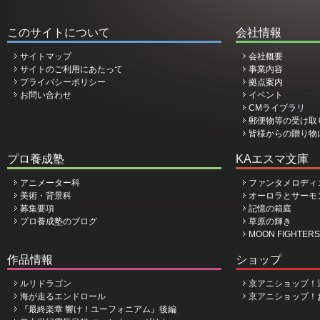
このサイトについて
会社情報
サイトマップ
会社概要
サイトのご利用にあたって
事業内容
プライバシーポリシー
拠点案内
お問い合わせ
イベント
CMライブラリ
郵便物等の受け取
皆様からの贈り物
プロ養成塾
KAエスマ文庫
アニメーター科
ファンタメロディ
美術・背景科
オーロラとサーモ
募集要項
記憶の箱庭
プロ養成塾のブログ
草原の輝き
MOON FIGHTERS
作品情報
ショップ
ルリドラゴン
京アニショップ！
海が走るエンドロール
京アニショップ！
『最終楽章 響け！ユーフォニアム』後編