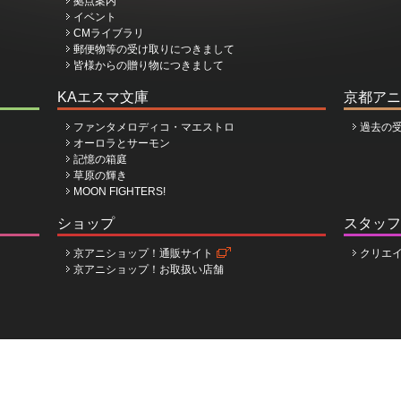
拠点案内
イベント
CMライブラリ
郵便物等の受け取りにつきまして
皆様からの贈り物につきまして
KAエスマ文庫
京都アニ
ファンタメロディコ・マエストロ
過去の
オーロラとサーモン
記憶の箱庭
草原の輝き
MOON FIGHTERS!
ショップ
スタッフ
京アニショップ！通販サイト
クリエ
京アニショップ！お取扱い店舗
ョン