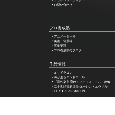
プライバシーポリシー
お問い合わせ
プロ養成塾
アニメーター科
美術・背景科
募集要項
プロ養成塾のブログ
作品情報
ルリドラゴン
海が走るエンドロール
『最終楽章 響け！ユーフォニアム』後編
二十世紀電氣目録-ユーレカ・エヴリカ-
CITY THE ANIMATION
株式会社京都アニメーシ
©Kyoto Animation Co.,Ltd.