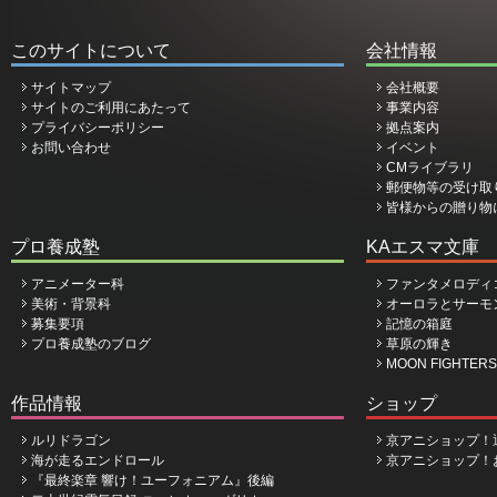
このサイトについて
会社情報
サイトマップ
会社概要
サイトのご利用にあたって
事業内容
プライバシーポリシー
拠点案内
お問い合わせ
イベント
CMライブラリ
郵便物等の受け取
皆様からの贈り物
プロ養成塾
KAエスマ文庫
アニメーター科
ファンタメロディ
美術・背景科
オーロラとサーモ
募集要項
記憶の箱庭
プロ養成塾のブログ
草原の輝き
MOON FIGHTERS
作品情報
ショップ
ルリドラゴン
京アニショップ！
海が走るエンドロール
京アニショップ！
『最終楽章 響け！ユーフォニアム』後編