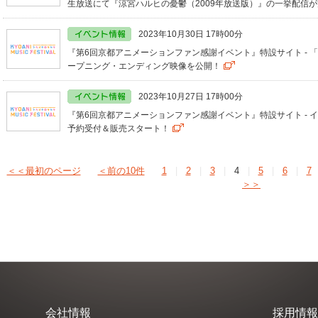
生放送にて『涼宮ハルヒの憂鬱（2009年放送版）』の一挙配信
2023年10月30日 17時00分
『第6回京都アニメーションファン感謝イベント』特設サイト -
ープニング・エンディング映像を公開！
2023年10月27日 17時00分
『第6回京都アニメーションファン感謝イベント』特設サイト -
予約受付＆販売スタート！
＜＜最初のページ
＜前の10件
1
|
2
|
3
|
4
|
5
|
6
|
7
＞＞
会社情報
採用情報