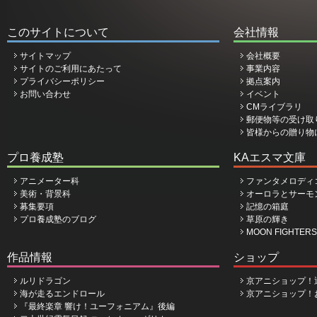
このサイトについて
会社情報
サイトマップ
会社概要
サイトのご利用にあたって
事業内容
プライバシーポリシー
拠点案内
お問い合わせ
イベント
CMライブラリ
郵便物等の受け取
皆様からの贈り物
プロ養成塾
KAエスマ文庫
アニメーター科
ファンタメロディ
美術・背景科
オーロラとサーモ
募集要項
記憶の箱庭
プロ養成塾のブログ
草原の輝き
MOON FIGHTERS
作品情報
ショップ
ルリドラゴン
京アニショップ！
海が走るエンドロール
京アニショップ！
『最終楽章 響け！ユーフォニアム』後編