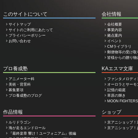
このサイトについて
会社情報
サイトマップ
会社概要
サイトのご利用にあたって
事業内容
プライバシーポリシー
拠点案内
お問い合わせ
イベント
CMライブラリ
郵便物等の受け取
皆様からの贈り物
プロ養成塾
KAエスマ文庫
アニメーター科
ファンタメロディ
美術・背景科
オーロラとサーモ
募集要項
記憶の箱庭
プロ養成塾のブログ
草原の輝き
MOON FIGHTERS
作品情報
ショップ
ルリドラゴン
京アニショップ！
海が走るエンドロール
京アニショップ！
『最終楽章 響け！ユーフォニアム』後編