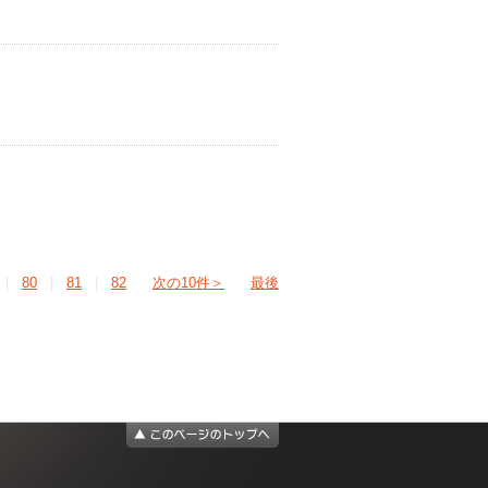
|
80
|
81
|
82
次の10件＞
最後