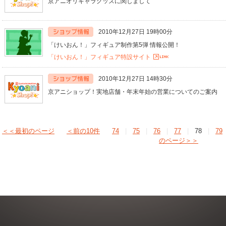
京アニオリキャラグッズに関しまして
2010年12月27日 19時00分
「けいおん！」フィギュア制作第5弾 情報公開！
「けいおん！」フィギュア特設サイト
2010年12月27日 14時30分
京アニショップ！実地店舗・年末年始の営業についてのご案内
＜＜最初のページ
＜前の10件
74
|
75
|
76
|
77
|
78
|
79
のページ＞＞