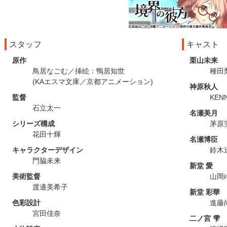
スタッフ
キャスト
原作
栗山未来
鳥居なごむ／挿絵：鴨居知世
種田
(KAエスマ文庫／京都アニメーション)
神原秋人
監督
KEN
石立太一
名瀬美月
シリーズ構成
茅原
花田十輝
名瀬博臣
キャラクターデザイン
鈴木
門脇未来
新堂 愛
美術監督
山岡
渡邊美希子
新堂 彩華
色彩設計
進藤
宮田佳奈
二ノ宮 雫