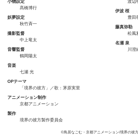
小物設定
渡辺
髙橋博行
伊波 桜
妖夢設定
豊田
秋竹斉一
藤真弥勒
撮影監督
松風
中上竜太
名瀬 泉
音響監督
川澄
鶴岡陽太
音楽
七瀬 光
OPテーマ
「境界の彼方」／歌：茅原実里
アニメーション制作
京都アニメーション
製作
境界の彼方製作委員会
©鳥居なごむ・京都アニメーション/境界の彼