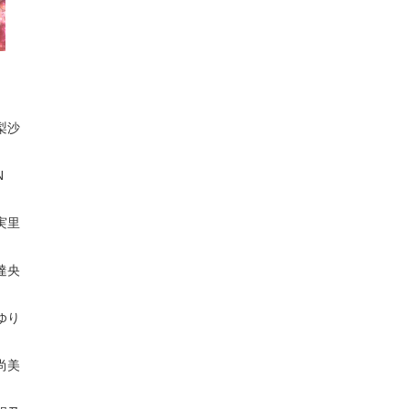
梨沙
N
実里
達央
ゆり
尚美