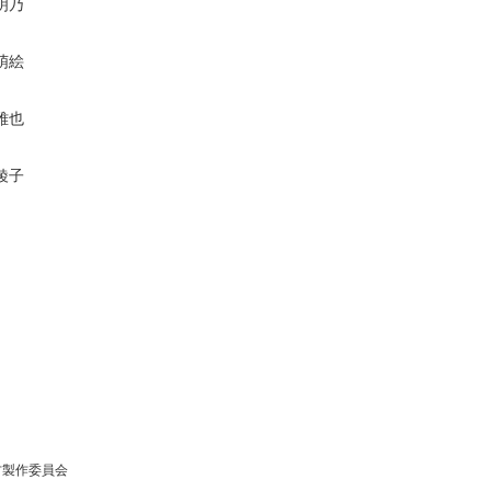
明乃
萌絵
雅也
綾子
方製作委員会