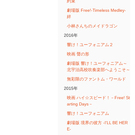
約束
劇場版 Free!-Timeless Medley-
絆
小林さんちのメイドラゴン
2016年
響け！ユーフォニアム２
映画 聲の形
劇場版 響け！ユーフォニアム～
北宇治高校吹奏楽部へようこそ～
無彩限のファントム・ワールド
2015年
映画 ハイ☆スピード！－Free! St
arting Days－
響け！ユーフォニアム
劇場版 境界の彼方 -I'LL BE HER
E-