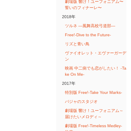
劇場版 響け！ユーフォニアム〜
誓いのフィナーレ〜
2018年
ツルネ ―風舞高校弓道部―
Free!-Dive to the Future-
リズと青い鳥
ヴァイオレット・エヴァーガーデ
ン
映画 中二病でも恋がしたい！ -Ta
ke On Me-
2017年
特別版 Free!-Take Your Marks-
バジャのスタジオ
劇場版 響け！ユーフォニアム～
届けたいメロディ～
劇場版 Free!-Timeless Medley-