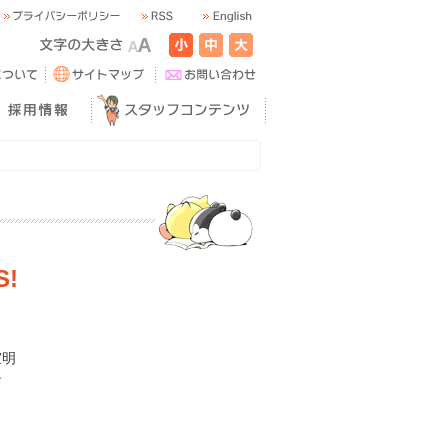
S!
宣明
ン