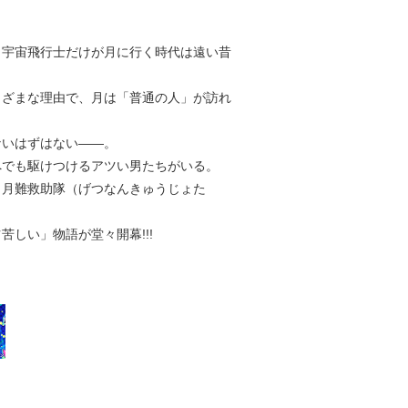
。宇宙飛行士だけが月に行く時代は遠い昔
まざまな理由で、月は「普通の人」が訪れ
ないはずはない――。
へでも駆けつけるアツい男たちがいる。
）月難救助隊（げつなんきゅうじょた
しい」物語が堂々開幕!!!