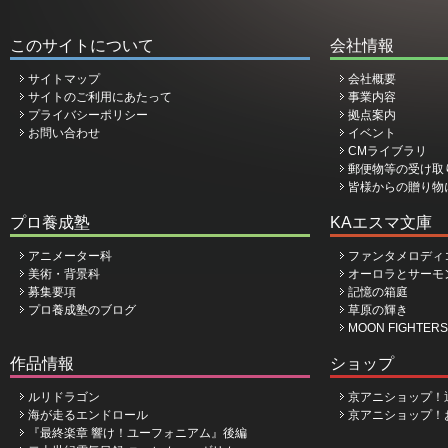
このサイトについて
会社情報
サイトマップ
会社概要
サイトのご利用にあたって
事業内容
プライバシーポリシー
拠点案内
お問い合わせ
イベント
CMライブラリ
郵便物等の受け取
皆様からの贈り物
プロ養成塾
KAエスマ文庫
アニメーター科
ファンタメロディ
美術・背景科
オーロラとサーモ
募集要項
記憶の箱庭
プロ養成塾のブログ
草原の輝き
MOON FIGHTERS
作品情報
ショップ
ルリドラゴン
京アニショップ！
海が走るエンドロール
京アニショップ！
『最終楽章 響け！ユーフォニアム』後編