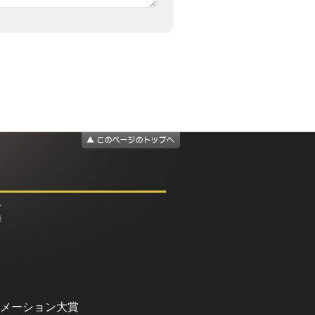
介
種
メーション大賞