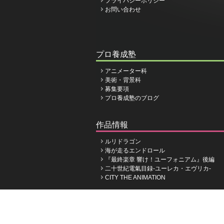
プライバシーポリシー
お問い合わせ
プロ養成塾
アニメーター科
美術・背景科
募集要項
プロ養成塾のブログ
作品情報
ルリドラゴン
海が走るエンドロール
『最終楽章 響け！ユーフォニアム』後編
二十世紀電氣目録-ユーレカ・エヴリカ-
CITY THE ANIMATION
株式会社京都アニメーシ
©Kyoto Animation Co.,Ltd.