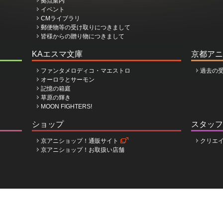
拠点案内
イベント
CMライブラリ
郵便物等の受け取りにつきまして
皆様からの贈り物につきまして
KAエスマ文庫
京都アニ
ファンタメロディコ・マエストロ
過去の
オーロラとサーモン
記憶の箱庭
草原の輝き
MOON FIGHTERS!
ショップ
スタッフ
京アニショップ！通販サイト
クリエ
京アニショップ！お取扱い店舗
ョン