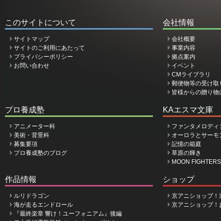
このサイトについて
会社情報
サイトマップ
会社概要
サイトのご利用にあたって
事業内容
プライバシーポリシー
拠点案内
お問い合わせ
イベント
CMライブラリ
郵便物等の受け取
皆様からの贈り物
プロ養成塾
KAエスマ文庫
アニメーター科
ファンタメロディ
美術・背景科
オーロラとサーモ
募集要項
記憶の箱庭
プロ養成塾のブログ
草原の輝き
MOON FIGHTERS
作品情報
ショップ
ルリドラゴン
京アニショップ！
海が走るエンドロール
京アニショップ！
『最終楽章 響け！ユーフォニアム』後編