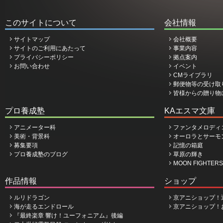
このサイトについて
会社情報
サイトマップ
会社概要
サイトのご利用にあたって
事業内容
プライバシーポリシー
拠点案内
お問い合わせ
イベント
CMライブラリ
郵便物等の受け取
皆様からの贈り物
プロ養成塾
KAエスマ文庫
アニメーター科
ファンタメロディ
美術・背景科
オーロラとサーモ
募集要項
記憶の箱庭
プロ養成塾のブログ
草原の輝き
MOON FIGHTERS
作品情報
ショップ
ルリドラゴン
京アニショップ！
海が走るエンドロール
京アニショップ！
『最終楽章 響け！ユーフォニアム』後編