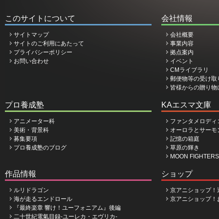
このサイトについて
会社情報
サイトマップ
会社概要
サイトのご利用にあたって
事業内容
プライバシーポリシー
拠点案内
お問い合わせ
イベント
CMライブラリ
郵便物等の受け取
皆様からの贈り物
プロ養成塾
KAエスマ文庫
アニメーター科
ファンタメロディ
美術・背景科
オーロラとサーモ
募集要項
記憶の箱庭
プロ養成塾のブログ
草原の輝き
MOON FIGHTERS
作品情報
ショップ
ルリドラゴン
京アニショップ！
海が走るエンドロール
京アニショップ！
『最終楽章 響け！ユーフォニアム』後編
二十世紀電氣目録-ユーレカ・エヴリカ-