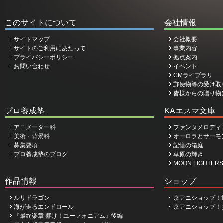
このサイトについて
会社情報
サイトマップ
会社概要
サイトのご利用にあたって
事業内容
プライバシーポリシー
拠点案内
お問い合わせ
イベント
CMライブラリ
郵便物等の受け取
皆様からの贈り物
プロ養成塾
KAエスマ文庫
アニメーター科
ファンタメロディ
美術・背景科
オーロラとサーモ
募集要項
記憶の箱庭
プロ養成塾のブログ
草原の輝き
MOON FIGHTERS
作品情報
ショップ
ルリドラゴン
京アニショップ！
海が走るエンドロール
京アニショップ！
『最終楽章 響け！ユーフォニアム』後編