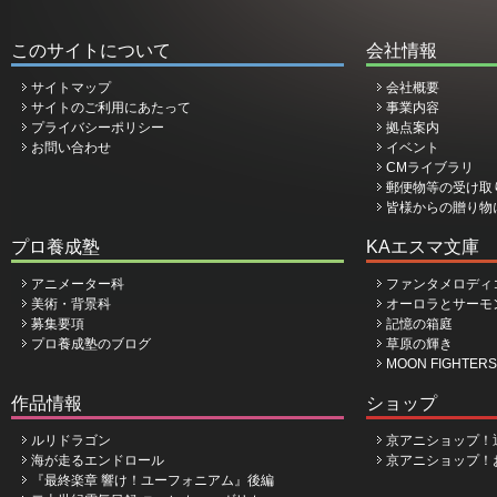
このサイトについて
会社情報
サイトマップ
会社概要
サイトのご利用にあたって
事業内容
プライバシーポリシー
拠点案内
お問い合わせ
イベント
CMライブラリ
郵便物等の受け取
皆様からの贈り物
プロ養成塾
KAエスマ文庫
アニメーター科
ファンタメロディ
美術・背景科
オーロラとサーモ
募集要項
記憶の箱庭
プロ養成塾のブログ
草原の輝き
MOON FIGHTERS
作品情報
ショップ
ルリドラゴン
京アニショップ！
海が走るエンドロール
京アニショップ！
『最終楽章 響け！ユーフォニアム』後編