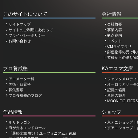
このサイトについて
会社情報
サイトマップ
会社概要
サイトのご利用にあたって
事業内容
プライバシーポリシー
拠点案内
お問い合わせ
イベント
CMライブラリ
郵便物等の受け取
皆様からの贈り物
プロ養成塾
KAエスマ文庫
アニメーター科
ファンタメロディ
美術・背景科
オーロラとサーモ
募集要項
記憶の箱庭
プロ養成塾のブログ
草原の輝き
MOON FIGHTERS
作品情報
ショップ
ルリドラゴン
京アニショップ！
海が走るエンドロール
京アニショップ！
『最終楽章 響け！ユーフォニアム』後編