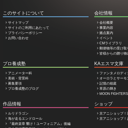
このサイトについて
会社情報
サイトマップ
会社概要
サイトのご利用にあたって
事業内容
プライバシーポリシー
拠点案内
お問い合わせ
イベント
CMライブラリ
郵便物等の受け取
皆様からの贈り物
プロ養成塾
KAエスマ文庫
アニメーター科
ファンタメロディ
美術・背景科
オーロラとサーモ
募集要項
記憶の箱庭
プロ養成塾のブログ
草原の輝き
MOON FIGHTERS
作品情報
ショップ
ルリドラゴン
京アニショップ！
海が走るエンドロール
京アニショップ！
『最終楽章 響け！ユーフォニアム』後編