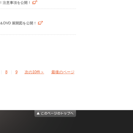
決定！注意事項を公開！
y＆DVD 展開図を公開！
|
8
|
9
次の10件＞
最後のページ