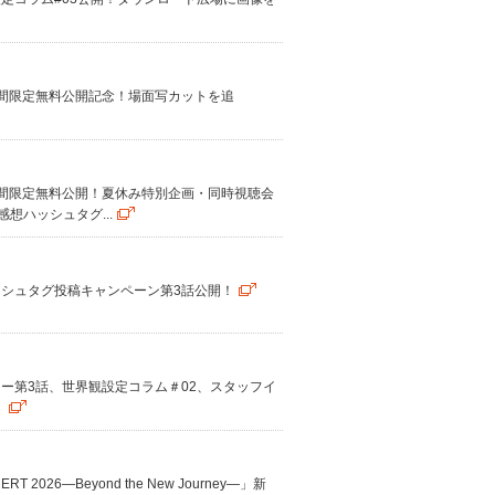
話期間限定無料公開記念！場面写カットを追
話期間限定無料公開！夏休み特別企画・同時視聴会
想ハッシュタグ...
ハッシュタグ投稿キャンペーン第3話公開！
リー第3話、世界観設定コラム＃02、スタッフイ
！
ONCERT 2026―Beyond the New Journey―」新