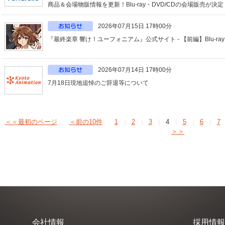
商品＆会場物販情報を更新！Blu-ray・DVD/CDの会場販売が
2026年07月15日 17時00分
『最終楽章 響け！ユーフォニアム』公式サイト - 【前編】Blu-ra
2026年07月14日 17時00分
7月18日現地追悼のご辞退等について
＜＜最初のページ
＜前の10件
1
|
2
|
3
|
4
|
5
|
6
|
7
＞＞
会社情報
採用情報