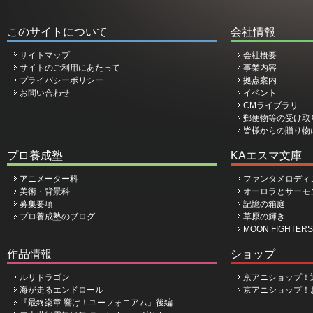
このサイトについて
会社情報
サイトマップ
会社概要
サイトのご利用にあたって
事業内容
プライバシーポリシー
拠点案内
お問い合わせ
イベント
CMライブラリ
郵便物等の受け取
皆様からの贈り物
プロ養成塾
KAエスマ文庫
アニメーター科
ファンタメロディ
美術・背景科
オーロラとサーモ
募集要項
記憶の箱庭
プロ養成塾のブログ
草原の輝き
MOON FIGHTERS
作品情報
ショップ
ルリドラゴン
京アニショップ！
海が走るエンドロール
京アニショップ！
『最終楽章 響け！ユーフォニアム』後編