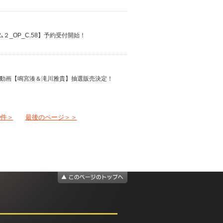
ニアム２_OP_C.58】予約受付開始！
し生動画【鳴宮湊＆滝川雅貴】抽選販売決定！
0件＞
最後のページ＞＞