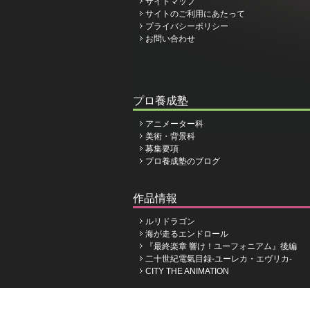
サイトマップ
サイトのご利用にあたって
プライバシーポリシー
お問い合わせ
プロ養成塾
アニメーター科
美術・背景科
募集要項
プロ養成塾のブログ
作品情報
ルリドラゴン
海が走るエンドロール
『最終楽章 響け！ユーフォニアム』後編
二十世紀電氣目録-ユーレカ・エヴリカ-
CITY THE ANIMATION