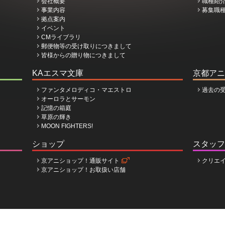
会社概要
職種紹
事業内容
募集職
拠点案内
イベント
CMライブラリ
郵便物等の受け取りにつきまして
皆様からの贈り物につきまして
KAエスマ文庫
京都アニ
ファンタメロディコ・マエストロ
過去の
オーロラとサーモン
記憶の箱庭
草原の輝き
MOON FIGHTERS!
ショップ
スタッフ
京アニショップ！通販サイト
クリエ
京アニショップ！お取扱い店舗