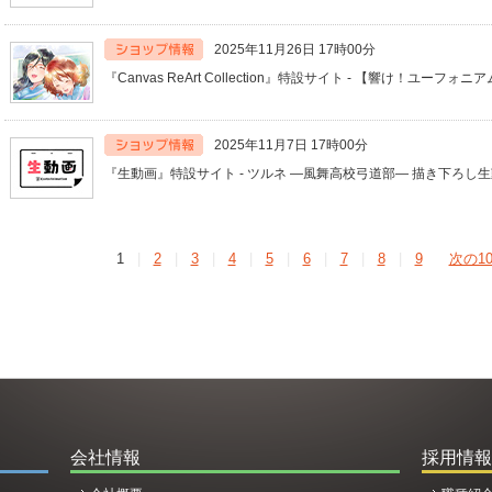
2025年11月26日 17時00分
『Canvas ReArt Collection』特設サイト - 【響け！ユーフォ
2025年11月7日 17時00分
『生動画』特設サイト - ツルネ ―風舞高校弓道部― 描き下ろ
1
|
2
|
3
|
4
|
5
|
6
|
7
|
8
|
9
次の1
会社情報
採用情報