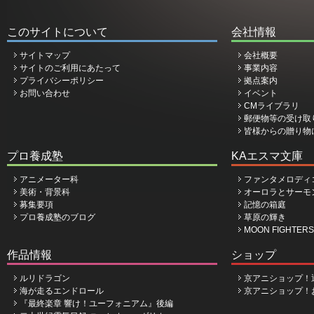
このサイトについて
会社情報
サイトマップ
会社概要
サイトのご利用にあたって
事業内容
プライバシーポリシー
拠点案内
お問い合わせ
イベント
CMライブラリ
郵便物等の受け取
皆様からの贈り物
プロ養成塾
KAエスマ文庫
アニメーター科
ファンタメロディ
美術・背景科
オーロラとサーモ
募集要項
記憶の箱庭
プロ養成塾のブログ
草原の輝き
MOON FIGHTERS
作品情報
ショップ
ルリドラゴン
京アニショップ！
海が走るエンドロール
京アニショップ！
『最終楽章 響け！ユーフォニアム』後編