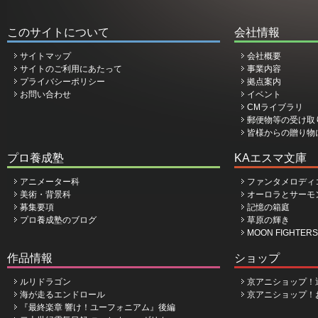
このサイトについて
会社情報
サイトマップ
会社概要
サイトのご利用にあたって
事業内容
プライバシーポリシー
拠点案内
お問い合わせ
イベント
CMライブラリ
郵便物等の受け取
皆様からの贈り物
プロ養成塾
KAエスマ文庫
アニメーター科
ファンタメロディ
美術・背景科
オーロラとサーモ
募集要項
記憶の箱庭
プロ養成塾のブログ
草原の輝き
MOON FIGHTERS
作品情報
ショップ
ルリドラゴン
京アニショップ！
海が走るエンドロール
京アニショップ！
『最終楽章 響け！ユーフォニアム』後編