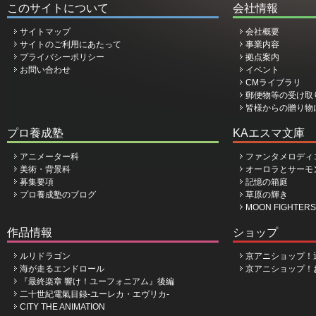
このサイトについて
会社情報
サイトマップ
会社概要
サイトのご利用にあたって
事業内容
プライバシーポリシー
拠点案内
お問い合わせ
イベント
CMライブラリ
郵便物等の受け取
皆様からの贈り物
プロ養成塾
KAエスマ文庫
アニメーター科
ファンタメロディ
美術・背景科
オーロラとサーモ
募集要項
記憶の箱庭
プロ養成塾のブログ
草原の輝き
MOON FIGHTERS
作品情報
ショップ
ルリドラゴン
京アニショップ！
海が走るエンドロール
京アニショップ！
『最終楽章 響け！ユーフォニアム』後編
二十世紀電氣目録-ユーレカ・エヴリカ-
CITY THE ANIMATION