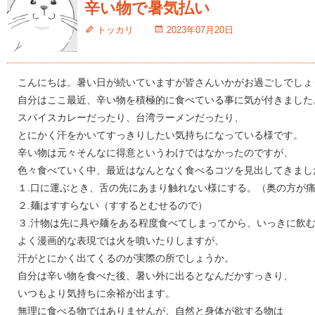
辛い物で暑気払い
トッカリ
2023年07月20日
こんにちは。暑い日が続いていますが皆さんいかがお過ごしでしょ
自分はここ最近、辛い物を積極的に食べている事に気が付きました
スパイスカレーだったり、台湾ラーメンだったり、
とにかく汗をかいてすっきりしたい気持ちになっている様です。
辛い物は元々そんなに得意というわけではなかったのですが、
色々食べていく中、最近はなんとなく食べるコツを見出してきまし
１.口に運ぶとき、舌の先にあまり触れない様にする。（奥の方が
２.麺はすすらない（すするとむせるので）
３.汁物は先に具や麺をある程度食べてしまってから、いっきに飲
よく漫画的な表現では火を噴いたりしますが、
汗がとにかく出てくるのが実際の所でしょうか。
自分は辛い物を食べた後、暑い外に出るとなんだかすっきり、
いつもより気持ちに余裕が出ます。
無理に食べる物ではありませんが、自然と身体が欲する物は