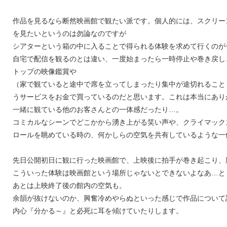
作品を見るなら断然映画館で観たい派です。個人的には、スクリー
を見たいというのは勿論なのですが
シアターという箱の中に入ることで得られる体験を求めて行くのが
自宅で配信を観るのとは違い、一度始まったら一時停止や巻き戻し
トップの映像鑑賞や
（家で観ていると途中で席を立ってしまったり集中が途切れること
うサービスをお金で買っているのだと思います。これは本当にあり
一緒に観ている他のお客さんとの一体感だったり…。
コミカルなシーンでどこかから湧き上がる笑い声や、クライマック
ロールを眺めている時の、何かしらの空気を共有しているような一
先日公開初日に観に行った映画館で、上映後に拍手が巻き起こり、
こういった体験は映画館という場所じゃないとできないよなあ…と
あとは上映終了後の館内の空気も。
余韻が抜けないのか、興奮冷めやらぬといった感じで作品について
内心『分かる～』と必死に耳を傾けていたりします。