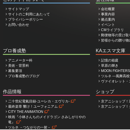
サイトマップ
会社概要
サイトのご利用にあたって
事業内容
プライバシーポリシー
拠点案内
お問い合わせ
イベント
CMライブラリ
郵便物等の受け取
皆様からの贈り物
プロ養成塾
KAエスマ文庫
アニメーター科
記憶の箱庭
美術・背景科
草原の輝き
募集要項
MOON FIGHTERS
プロ養成塾のブログ
ツルネ ―風舞高
ヴァイオレット・
作品情報
ショップ
二十世紀電氣目録-ユーレカ・エヴリカ-
京アニショップ！
最終楽章 響け！ユーフォニアム
京アニショップ！
CITY THE ANIMATION
映画『小林さんちのメイドラゴン さみしがりやの
竜』
ツルネ －つながりの一射－