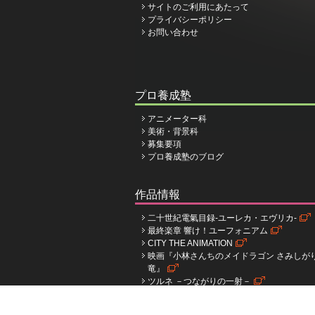
サイトのご利用にあたって
プライバシーポリシー
お問い合わせ
プロ養成塾
アニメーター科
美術・背景科
募集要項
プロ養成塾のブログ
作品情報
二十世紀電氣目録-ユーレカ・エヴリカ-
最終楽章 響け！ユーフォニアム
CITY THE ANIMATION
映画『小林さんちのメイドラゴン さみしが
竜』
ツルネ －つながりの一射－