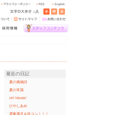
最近の日記
夏の風物詩
夏の常識
oh! hitode!
ひやしあめ
電氣満月＆吹コン！！！