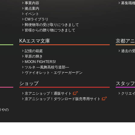
事業内容
募集職
拠点案内
イベント
CMライブラリ
郵便物等の受け取りにつきまして
皆様からの贈り物につきまして
KAエスマ文庫
京都アニ
記憶の箱庭
過去の
草原の輝き
MOON FIGHTERS!
ツルネ ―風舞高校弓道部―
ヴァイオレット・エヴァーガーデン
ショップ
スタッフ
京アニショップ！通販サイト
クリエ
京アニショップ！ダウンロード販売専用サイト
りやの