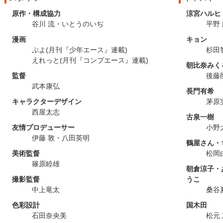
原作・構成協力
涼宮ハルヒ
谷川 流・いとうのいぢ
平野
漫画
キョン
ぷよ(月刊『少年エース』連載)
杉田
えれっと(月刊『コンプエース』連載)
朝比奈みく
監督
後藤
武本康弘
長門有希
キャラクターデザイン
茅原
西屋太志
古泉一樹
友情プロデューサー
小野
伊藤 敦・八田英明
鶴屋さん・
美術監督
松岡
篠原睦雄
朝倉涼子・
撮影監督
うこ
中上竜太
桑谷
色彩設計
国木田
石田奈央美
松元