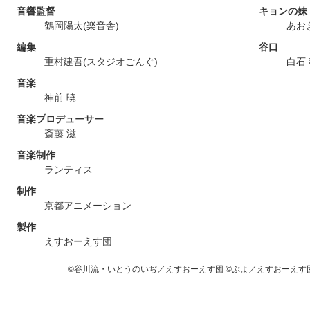
音響監督
キョンの妹
鶴岡陽太(楽音舎)
あお
編集
谷口
重村建吾(スタジオごんぐ)
白石
音楽
神前 暁
音楽プロデューサー
斎藤 滋
音楽制作
ランティス
制作
京都アニメーション
製作
えすおーえす団
©谷川流・いとうのいぢ／えすおーえす団
©ぷよ／えすおーえす