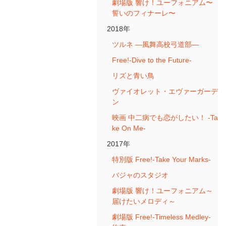
劇場版 響け！ユーフォニアム〜
誓いのフィナーレ〜
2018年
ツルネ ―風舞高校弓道部―
Free!-Dive to the Future-
リズと青い鳥
ヴァイオレット・エヴァーガーデ
ン
映画 中二病でも恋がしたい！ -Ta
ke On Me-
2017年
特別版 Free!-Take Your Marks-
バジャのスタジオ
劇場版 響け！ユーフォニアム～
届けたいメロディ～
劇場版 Free!-Timeless Medley-