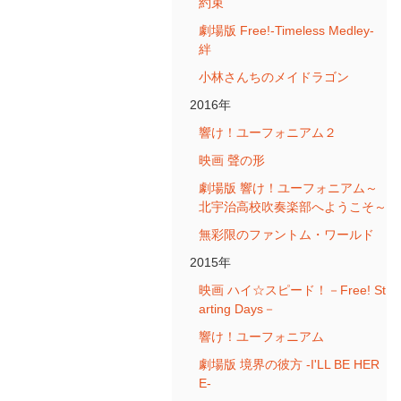
約束
劇場版 Free!-Timeless Medley-
絆
小林さんちのメイドラゴン
2016年
響け！ユーフォニアム２
映画 聲の形
劇場版 響け！ユーフォニアム～
北宇治高校吹奏楽部へようこそ～
無彩限のファントム・ワールド
2015年
映画 ハイ☆スピード！－Free! St
arting Days－
響け！ユーフォニアム
劇場版 境界の彼方 -I'LL BE HER
E-