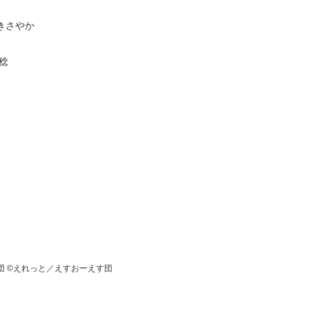
きさやか
 稔
団
©えれっと／えすおーえす団