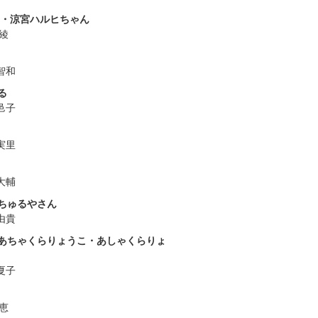
 ・涼宮ハルヒちゃん
 綾
智和
る
邑子
実里
大輔
ちゅるやさん
由貴
あちゃくらりょうこ・あしゃくらりょ
夏子
 恵