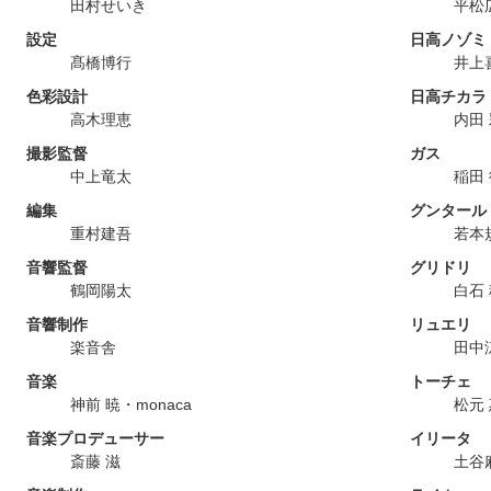
田村せいき
平松
設定
日高ノゾミ
髙橋博行
井上
色彩設計
日高チカラ
高木理恵
内田
撮影監督
ガス
中上竜太
稲田
編集
グンタール
重村建吾
若本
音響監督
グリドリ
鶴岡陽太
白石
音響制作
リュエリ
楽音舎
田中
音楽
トーチェ
神前 暁・monaca
松元
音楽プロデューサー
イリータ
斎藤 滋
土谷