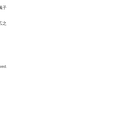
楓子
広之
ved.