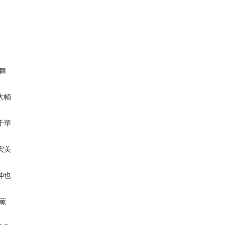
 舞
大輔
千華
宏美
伸也
 薫