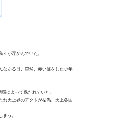
島々が浮かんでいた。
んなある日、突然、赤い髪をした少年
循環によって保たれていた。
たれ天上界のアクトが枯渇、天上各国
しまう。
。