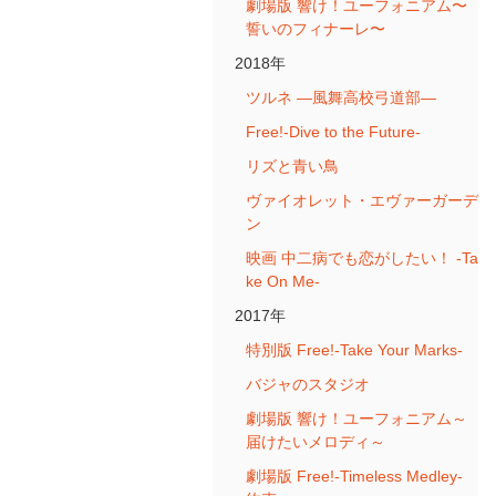
劇場版 響け！ユーフォニアム〜
誓いのフィナーレ〜
2018年
ツルネ ―風舞高校弓道部―
Free!-Dive to the Future-
リズと青い鳥
ヴァイオレット・エヴァーガーデ
ン
映画 中二病でも恋がしたい！ -Ta
ke On Me-
2017年
特別版 Free!-Take Your Marks-
バジャのスタジオ
劇場版 響け！ユーフォニアム～
届けたいメロディ～
劇場版 Free!-Timeless Medley-