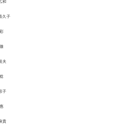
広和
喜久子
 彩
 徹
規夫
 稔
涼子
 惠
麻貴