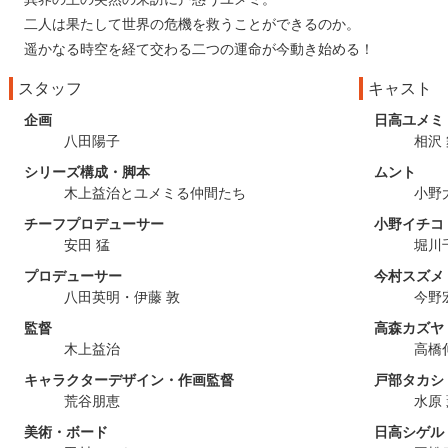
二人は果たして世界の危機を救うことができるのか。
遥かなる時空を経て交わる二つの運命が今動き始める！
スタッフ
キャスト
企画
日高ユメミ
八田陽子
相沢
シリーズ構成・脚本
ムント
木上益治とユメミる仲間たち
小野
チーフプロデューサー
小野イチコ
安田 猛
堀川
プロデューサー
今村スズメ
八田英明・伊藤 敦
今野
監督
高森カズヤ
木上益治
高橋
キャラクターデザイン・作画監督
戸部タカシ
荒谷朋恵
水原
美術・ボード
日高シゲル