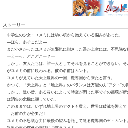
ストーリー
中学生の少女・ユメミには幼い頃から抱えている悩みがあった。
―ほら、あそこだよ―
まだ小さかったユメミが無邪気に指さした遥か上空には、不思議な
―えーっ。どこどこー？―
しかし、友人たちは、誰一人としてそれを見ることができない。そ
がユメミの前に現われる。彼の名前はムント。
ユメミが見ていた天上世界の一国、魔導国から来たと言う。
かつて、「天上界」と「地上界」のバランスは万能の力“アクト”の
しかし、遠い昔、ある災いによって時空が閉じた事でその循環が断
は消失の危機に瀕していた。
このままでは、いずれ地上界のアクトも費え、世界は破滅を迎えて
―お前の力が必要だ！―
ユメミの不思議な力に最後の望みを託して迫る魔導国の王・ムント
異界の王の突然の来訪に戸惑うユメミ。