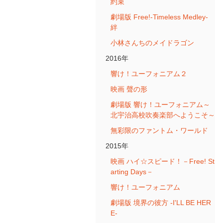
約束
劇場版 Free!-Timeless Medley-
絆
小林さんちのメイドラゴン
2016年
響け！ユーフォニアム２
映画 聲の形
劇場版 響け！ユーフォニアム～
北宇治高校吹奏楽部へようこそ～
無彩限のファントム・ワールド
2015年
映画 ハイ☆スピード！－Free! St
arting Days－
響け！ユーフォニアム
劇場版 境界の彼方 -I'LL BE HER
E-