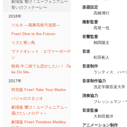
劇場版 響け！ユーフォニアム〜
楽器設定
誓いのフィナーレ〜
髙橋博行
2018年
撮影監督
ツルネ ―風舞高校弓道部―
髙尾一也
Free!-Dive to the Future-
音響監督
リズと青い鳥
鶴岡陽太
ヴァイオレット・エヴァーガーデ
音楽
ン
松田彬人
映画 中二病でも恋がしたい！ -Ta
音楽制作
ke On Me-
ランティス、ハー
2017年
音楽制作協力
洗足学園音楽大学
特別版 Free!-Take Your Marks-
演奏協力
バジャのスタジオ
フレッシュマン・
劇場版 響け！ユーフォニアム～
音楽監修
届けたいメロディ～
大和田雅洋
劇場版 Free!-Timeless Medley-
アニメーション制作