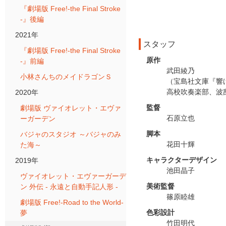
『劇場版 Free!-the Final Stroke
-』後編
2021年
スタッフ
『劇場版 Free!-the Final Stroke
原作
-』前編
武田綾乃
小林さんちのメイドラゴンＳ
（宝島社文庫『響け
高校吹奏楽部、波
2020年
監督
劇場版 ヴァイオレット・エヴァ
石原立也
ーガーデン
脚本
バジャのスタジオ ～バジャのみ
花田十輝
た海～
キャラクターデザイン
2019年
池田晶子
ヴァイオレット・エヴァーガーデ
美術監督
ン 外伝 - 永遠と自動手記人形 -
篠原睦雄
劇場版 Free!-Road to the World-
色彩設計
夢
竹田明代