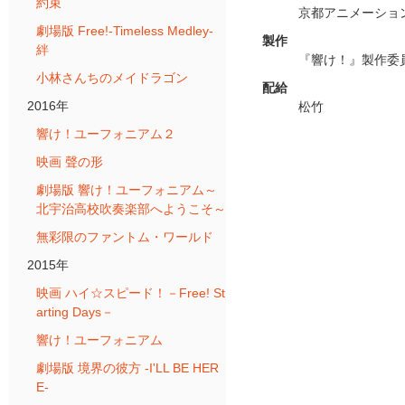
約束
京都アニメーショ
劇場版 Free!-Timeless Medley-
製作
絆
『響け！』製作委
小林さんちのメイドラゴン
配給
2016年
松竹
響け！ユーフォニアム２
映画 聲の形
劇場版 響け！ユーフォニアム～
北宇治高校吹奏楽部へようこそ～
無彩限のファントム・ワールド
2015年
映画 ハイ☆スピード！－Free! St
arting Days－
響け！ユーフォニアム
劇場版 境界の彼方 -I'LL BE HER
E-