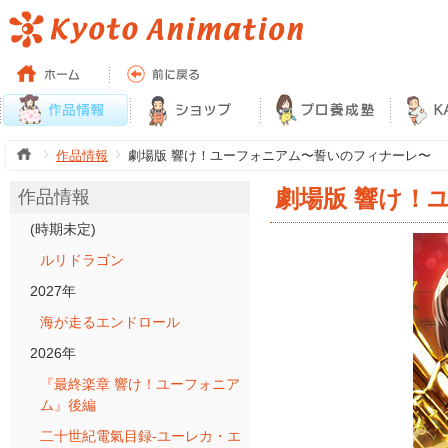
作品情報
劇場版 響け！ユーフォニアム〜誓いのフィナーレ〜
劇場版 響け！
作品情報
(時期未定)
ルリドラゴン
2027年
海が走るエンドロール
2026年
『最終楽章 響け！ユーフォニア
ム』後編
二十世紀電氣目録-ユーレカ・エ