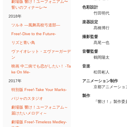
劇場版 響け！ユーフォニアム〜
色彩設計
誓いのフィナーレ〜
竹田明代
2018年
楽器設定
ツルネ ―風舞高校弓道部―
髙橋博行
Free!-Dive to the Future-
撮影監督
リズと青い鳥
髙尾一也
ヴァイオレット・エヴァーガーデ
音響監督
ン
鶴岡陽太
映画 中二病でも恋がしたい！ -Ta
音楽
ke On Me-
松田彬人
2017年
アニメーション制作
京都アニメーショ
特別版 Free!-Take Your Marks-
製作
バジャのスタジオ
『響け！』製作委
劇場版 響け！ユーフォニアム～
届けたいメロディ～
劇場版 Free!-Timeless Medley-