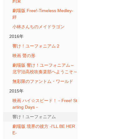
約束
劇場版 Free!-Timeless Medley-
絆
小林さんちのメイドラゴン
2016年
響け！ユーフォニアム２
映画 聲の形
劇場版 響け！ユーフォニアム～
北宇治高校吹奏楽部へようこそ～
無彩限のファントム・ワールド
2015年
映画 ハイ☆スピード！－Free! St
arting Days－
響け！ユーフォニアム
劇場版 境界の彼方 -I'LL BE HER
E-