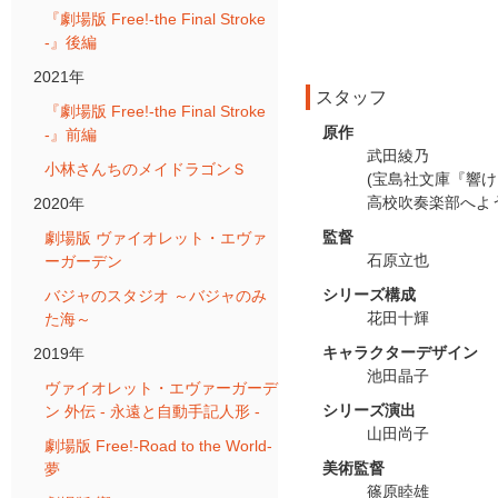
『劇場版 Free!-the Final Stroke
-』後編
2021年
スタッフ
『劇場版 Free!-the Final Stroke
原作
-』前編
武田綾乃
小林さんちのメイドラゴンＳ
(宝島社文庫『響け
高校吹奏楽部へよ
2020年
監督
劇場版 ヴァイオレット・エヴァ
石原立也
ーガーデン
シリーズ構成
バジャのスタジオ ～バジャのみ
花田十輝
た海～
キャラクターデザイン
2019年
池田晶子
ヴァイオレット・エヴァーガーデ
シリーズ演出
ン 外伝 - 永遠と自動手記人形 -
山田尚子
劇場版 Free!-Road to the World-
美術監督
夢
篠原睦雄