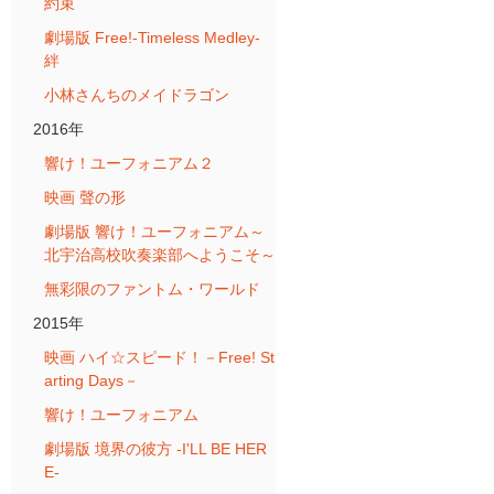
約束
劇場版 Free!-Timeless Medley-
絆
小林さんちのメイドラゴン
2016年
響け！ユーフォニアム２
映画 聲の形
劇場版 響け！ユーフォニアム～
北宇治高校吹奏楽部へようこそ～
無彩限のファントム・ワールド
2015年
映画 ハイ☆スピード！－Free! St
arting Days－
響け！ユーフォニアム
劇場版 境界の彼方 -I'LL BE HER
E-