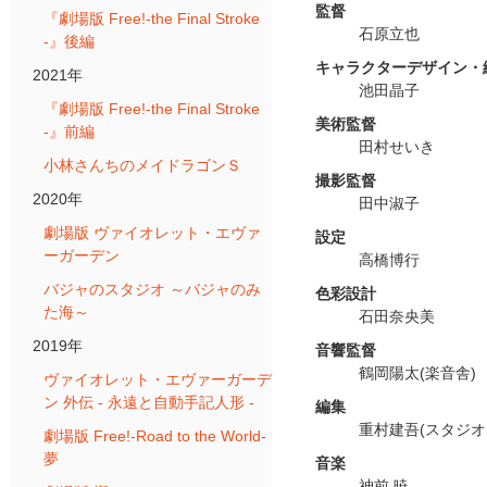
監督
『劇場版 Free!-the Final Stroke
石原立也
-』後編
キャラクターデザイン・
2021年
池田晶子
『劇場版 Free!-the Final Stroke
美術監督
-』前編
田村せいき
小林さんちのメイドラゴンＳ
撮影監督
2020年
田中淑子
劇場版 ヴァイオレット・エヴァ
設定
ーガーデン
高橋博行
バジャのスタジオ ～バジャのみ
色彩設計
た海～
石田奈央美
2019年
音響監督
鶴岡陽太(楽音舎)
ヴァイオレット・エヴァーガーデ
ン 外伝 - 永遠と自動手記人形 -
編集
重村建吾(スタジオ
劇場版 Free!-Road to the World-
夢
音楽
神前 暁