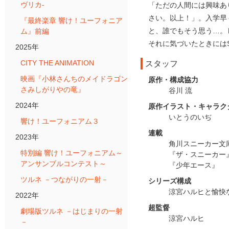
ヴリカ-
「ただの人間には興味あ
さい。以上！」。入学早
『最終楽章 響け！ユーフォニア
と、誰でもそう思う…。
ム』前編
それに気づいたときには
2025年
CITY THE ANIMATION
スタッフ
映画『小林さんちのメイドラゴン
原作・構成協力
さみしがりやの竜』
谷川 流
2024年
原作イラスト・キャラク
いとうのいぢ
響け！ユーフォニアム３
連載
2023年
角川スニーカー文
特別編 響け！ユーフォニアム～
『ザ・スニーカー
アンサンブルコンテスト～
『少年エース』
ツルネ －つながりの一射－
シリーズ構成
涼宮ハルヒと愉快
2022年
超監督
劇場版ツルネ －はじまりの一射
涼宮ハルヒ
－