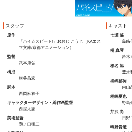
スタッフ
キャスト
原作
七瀬 遙
「ハイ☆スピード!」おおじ こうじ（KAエス
島﨑
マ文庫/京都アニメーション）
橘 真琴
監督
鈴木
武本康弘
椎名 旭
構成
豊永
横谷昌宏
桐嶋郁弥
脚本
内山
西岡麻衣子
桐嶋夏也
キャラクターデザイン・総作画監督
野島
西屋太志
芹沢 尚
美術監督
日野
鵜ノ口穣二
鴫野貴澄