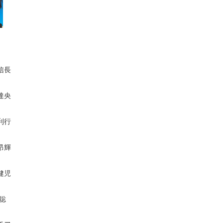
信長
達央
利行
昂輝
健児
 聡