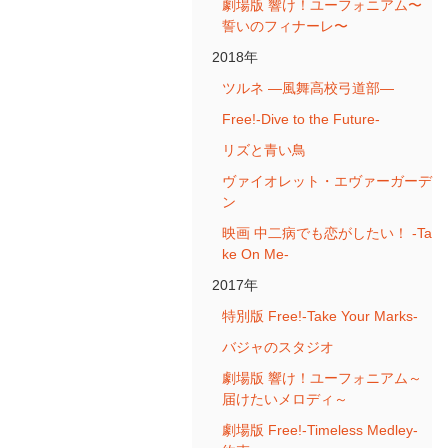
劇場版 響け！ユーフォニアム〜
誓いのフィナーレ〜
2018年
ツルネ ―風舞高校弓道部―
Free!-Dive to the Future-
リズと青い鳥
ヴァイオレット・エヴァーガーデ
ン
映画 中二病でも恋がしたい！ -Ta
ke On Me-
2017年
特別版 Free!-Take Your Marks-
バジャのスタジオ
劇場版 響け！ユーフォニアム～
届けたいメロディ～
劇場版 Free!-Timeless Medley-