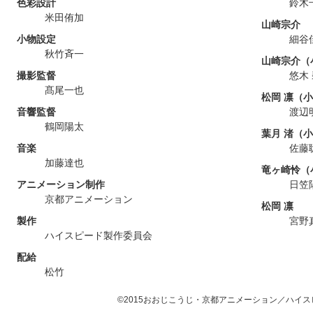
色彩設計
鈴木
米田侑加
山崎宗介
小物設定
細谷
秋竹斉一
山崎宗介（
撮影監督
悠木
髙尾一也
松岡 凛（
音響監督
渡辺
鶴岡陽太
葉月 渚（
音楽
佐藤
加藤達也
竜ヶ崎怜（
アニメーション制作
日笠
京都アニメーション
松岡 凛
製作
宮野
ハイスピード製作委員会
配給
松竹
©2015おおじこうじ・京都アニメーション／ハイ