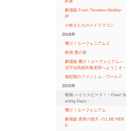
約束
劇場版 Free!-Timeless Medley-
絆
小林さんちのメイドラゴン
2016年
響け！ユーフォニアム２
映画 聲の形
劇場版 響け！ユーフォニアム～
北宇治高校吹奏楽部へようこそ～
無彩限のファントム・ワールド
2015年
映画 ハイ☆スピード！－Free! St
arting Days－
響け！ユーフォニアム
劇場版 境界の彼方 -I'LL BE HER
E-