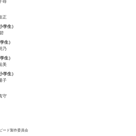
千尋
佳正
小学生）
 碧
小学生）
明乃
小学生）
聡美
小学生）
陽子
真守
スピード製作委員会