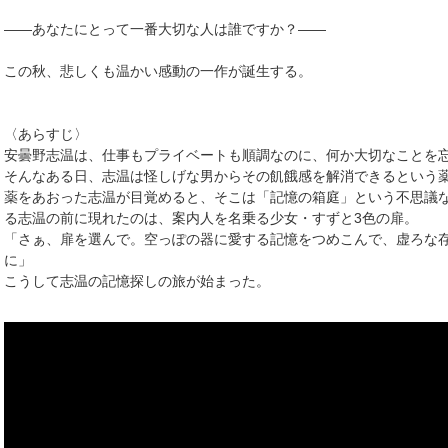
――あなたにとって一番大切な人は誰ですか？――
この秋、悲しくも温かい感動の一作が誕生する。
〈あらすじ〉
安曇野志温は、仕事もプライベートも順調なのに、何か大切なことを
そんなある日、志温は怪しげな男からその飢餓感を解消できるという
薬をあおった志温が目覚めると、そこは「記憶の箱庭」という不思議
る志温の前に現れたのは、案内人を名乗る少女・すずと3色の扉。
「さぁ、扉を選んで。空っぽの器に愛する記憶をつめこんで、虚ろな
に」
こうして志温の記憶探しの旅が始まった。