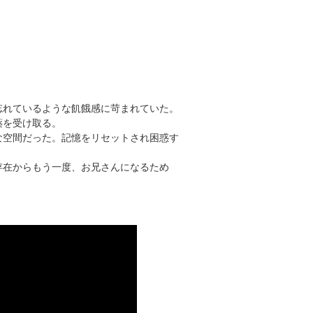
忘れているような飢餓感に苛まれていた。
薬を受け取る。
な空間だった。記憶をリセットされ困惑す
存在からもう一度、お兄さんになるため