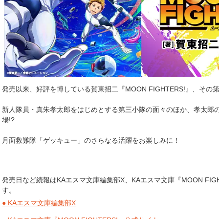
発売以来、好評を博している賀東招二『MOON FIGHTERS!』、そ
新人隊員・真朱孝太郎をはじめとする第三小隊の面々のほか、孝太郎
場!?
月面救難隊「ゲッキュー」のさらなる活躍をお楽しみに！
発売日など続報はKAエスマ文庫編集部X、KAエスマ文庫『MOON FIG
す。
● KAエスマ文庫編集部X